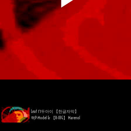
Play
Video
Leaf Π두아이 【한글자막】
핵P-Model & 【R-18G】 Marenol