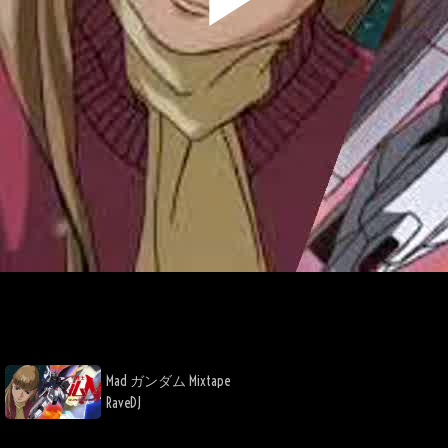
Play
Video
Mad ガンダム Mixtape
RaveDJ