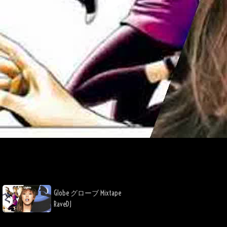
Play
Video
Globe グローブ Mixtape
RaveDJ